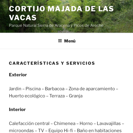
Saltar
CORTIJO MAJADA DE LAS
al
VACAS
contenido
Parque Natural Sierra de Aracena y Picos de Aroche
Menú
CARACTERÍSTICAS Y SERVICIOS
Exterior
Jardin – Piscina – Barbacoa – Zona de aparcamiento –
Huerto ecológico – Terraza – Granja
Interior
Calefacción central – Chimenea – Horno – Lavavajillas –
microondas – TV – Equipo Hi-fi – Baño en habitaciones